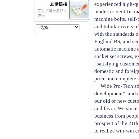
experienced high-qua
modern scientific m
machine bolts, self-t
and tubular rivets o
with the standards 
England BS; and ser
automatic machine a
socket set screws, e
“satisfying custome
domestic and foreign
price and complete s
Wide Pro-Tech stick
development”, and m
our old or new cust
and favor. We sincer
business from people
prospect of the 21th
to realize win-win c