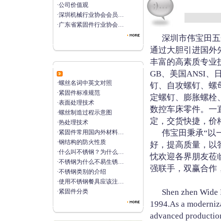
·
公司价值观
·
深圳机械行业协会会员…
·
广东省紧固件行业协会…
深圳市伟宝田五金
通过大胆引进国外
丰富的高素质专业
GB、美国ANSI、
专业知识
·
螺丝名词中英文对照
钉、自攻螺钉、螺
·
紧固件标准规范
定螺钉、膨胀螺栓
·
表面处理技术
数控车床零件。一
·
螺丝制造过程示意图
定，交货快捷，价
·
热处理技术
伟宝田秉承“以一
·
紧固件常用国内外材料…
·
钢结构的防火性质
好，提高质量，以
·
什么叫不锈钢？为什么…
忱欢迎各界朋友莅
·
不锈钢为什么不易生锈…
强联手，双赢合作
·
不锈钢类别的介绍
·
使用不锈钢餐具应该注…
Shen zhen Wide Pro-
·
紧固件分类
1994.As a moderniza
advanced production